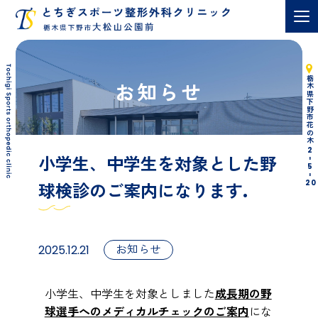
栃木県下野市花の木
お知らせ
2
小学生、中学生を対象とした野
-
5
-
20
球検診のご案内になります.
お知らせ
2025.12.21
小学生、中学生を対象としました
成長期の野
球選手へのメディカルチェックのご案内
にな