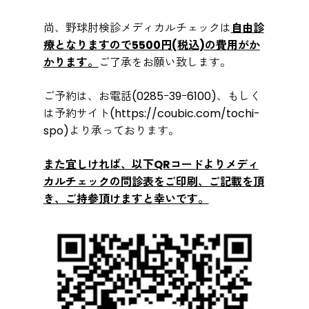
尚、野球肘検診メディカルチェックは
自
由診
療となりますので5500円(税込)の費用がか
かります。
ご了承をお願い致します。
ご予約は、お電話(0285ｰ39ｰ6100)、もしく
は予約サイト(
https://coubic.com/tochi-
spo
)より承っております。
また宜しければ、以下QRコードよりメディ
カルチェックの問診表をご印刷、ご記載を頂
き、ご持参頂けますと幸いです。